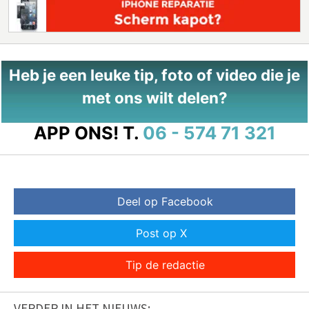
Heb je een leuke tip, foto of video die je
met ons wilt delen?
APP ONS!
T.
06 - 574 71 321
Deel op Facebook
Post op X
Tip de redactie
VERDER IN HET NIEUWS: