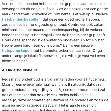
Versleten fietsbanden hebben minder grip, dus laat deze zeker
vervangen als dit nodig is. Zo ja, kies dan zeker voor een goede
merk band zoals Schwalbe of Continental. Let wel op bij nieuwe
fietsbanden bestellen
, dat deze een goed profiel hebben,
zodat je het jaar rond goede grip houd. Controleer ook zeker
minimaal eens per maand de bandenspanning, bij de verkeerde
bandenspanning is het mogelijk dat de band minder grip heeft.
Houd deze spanning in de winter op ongeveer 3.5 tot 4.5 bar.
Heb je geen barometer op je pomp? Dan is een nieuwe
fietspomp kopen
met barometer, zeker een aanrader. Of ga
anders langs je lokale fietsenwinkel, die willen je vast wel even
hiermee helpen.
4: Onderhoudsbeurt
Regelmatig onderhoud is altijd aan te raden voor elk type fiets.
Maar bij een e-bike helemaal, want je wilt natuurlijk dat deze
goede ondersteuning blijft geven. Bij een onderhoudsbeurt zal
de fietsenmaker dan ook alle elektronica bekijken en zo
mogelijk, deze doormeten en uitlezen of de onderdelen zoals de
accu en motor in goede staat zijn. Het is aan te raden dit
minimaal eens per jaar te laten doen. Fiets je dagelijks vele