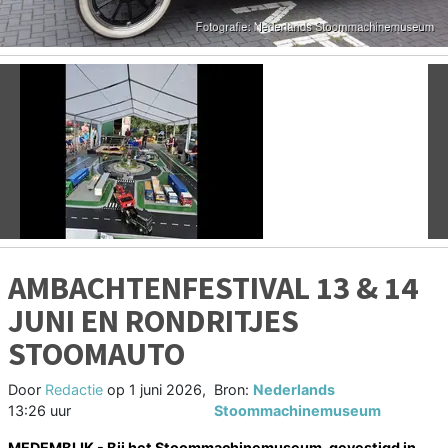
Vorige
V
AMBACHTENFESTIVAL 13 & 14
JUNI EN RONDRITJES
STOOMAUTO
Door
Redactie
op
1 juni 2026,
Bron:
Nederlands
13:26 uur
Stoommachinemuseum
MEDEMBLIK - Bij het Stoommachinemuseum, gevestigd in