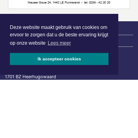
Deze website maakt gebruik van cookies om
ervoor te zorgen dat u de beste ervaring krijgt
|
Nieuws | Sport | Evenementen
op onze website
Lees meer
Ik accepteer cookies
Hoofdvestiging:
van Benthuizenlaan 1
1701 BZ Heerhugowaard
072 8200 600
redactie@xyto.nl
www.xyto.nl
SOCIAL MEDIA