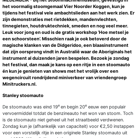
het voormalig stoomgemaal Vier Noorder Koggen, kun je
tijdens het festival vele ambachtslieden aan het werk zien. Er
zijn demonstraties met rietdekken, mandenvlechten,
tinnegieten, houtdruktechniek, smeden en nog veel meer.
Leuk voor jong en oud is de gratis workshop ‘Hoe metsel je
een schoorsteen’. Misschien raak je ook betoverd door de
magische klanken van de Didgeridoo, een blaasinstrument
dat zijn oorsprong vindt in Australië waar de Aboriginals het
instrument al duizenden jaren bespelen. Bezoek je zondag
het festival, dan maak je kans op een ritje in een stoomauto
én kun je genieten van shows met het vrolijk over een
wegencircuit rondrijdend miniverkeer van vriendengroep
Minitruckers.nl.
Stanley stoomauto
e
e
De stoomauto was eind 19
en begin 20
eeuw een populair
vervoermiddel totdat de benzineauto het won van stoom. Toch
is de stoomauto niet geheel uit het straatbeeld verdwenen.
Zondag kun je (afhankelijk van capaciteit) voor €2,50 instappen
voor een vorstelijk ritje in een originele Stanley stoomauto uit