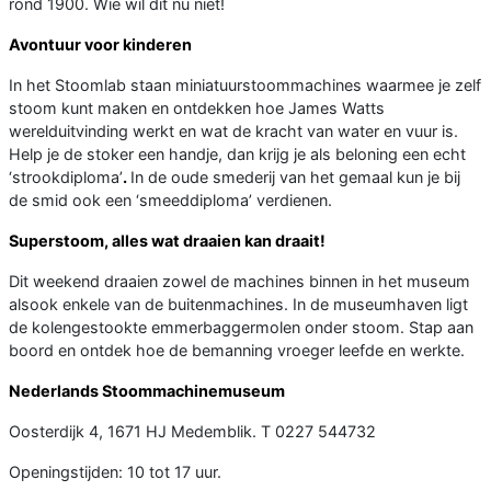
rond 1900. Wie wil dit nu niet!
Avontuur voor kinderen
In het Stoomlab staan miniatuurstoommachines waarmee je zelf
stoom kunt maken en ontdekken hoe James Watts
werelduitvinding werkt en wat de kracht van water en vuur is.
Help je de stoker een handje, dan krijg je als beloning een echt
‘strookdiploma’
.
In de oude smederij van het gemaal kun je bij
de smid ook een ‘smeeddiploma’ verdienen.
Superstoom, alles wat draaien kan draait!
Dit weekend draaien zowel de machines binnen in het museum
alsook enkele van de buitenmachines. In de museumhaven ligt
de kolengestookte emmerbaggermolen onder stoom. Stap aan
boord en ontdek hoe de bemanning vroeger leefde en werkte.
Nederlands Stoommachinemuseum
Oosterdijk 4, 1671 HJ Medemblik. T 0227 544732
Openingstijden: 10 tot 17 uur.