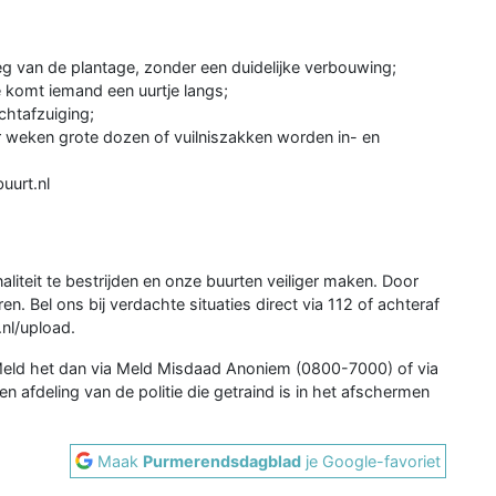
eg van de plantage, zonder een duidelijke verbouwing;
oe komt iemand een uurtje langs;
chtafzuiging;
 weken grote dozen of vuilniszakken worden in- en
uurt.nl
iteit te bestrijden en onze buurten veiliger maken. Door
n. Bel ons bij verdachte situaties direct via 112 of achteraf
.nl/upload.
 Meld het dan via Meld Misdaad Anoniem (0800-7000) of via
n afdeling van de politie die getraind is in het afschermen
Maak
Purmerendsdagblad
je Google-favoriet