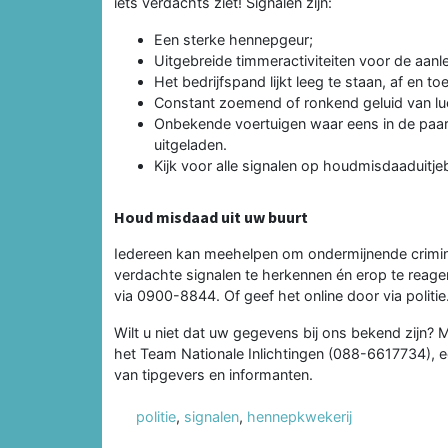
iets verdachts ziet! Signalen zijn:
Een sterke hennepgeur;
Uitgebreide timmeractiviteiten voor de aanl
Het bedrijfspand lijkt leeg te staan, af en t
Constant zoemend of ronkend geluid van lu
Onbekende voertuigen waar eens in de paar
uitgeladen.
Kijk voor alle signalen op houdmisdaaduitjeb
Houd misdaad uit uw buurt
Iedereen kan meehelpen om ondermijnende criminal
verdachte signalen te herkennen én erop te reagere
via 0900-8844. Of geef het online door via politie
Wilt u niet dat uw gegevens bij ons bekend zijn?
het Team Nationale Inlichtingen (088-6617734), ee
van tipgevers en informanten.
politie
,
signalen
,
hennepkwekerij