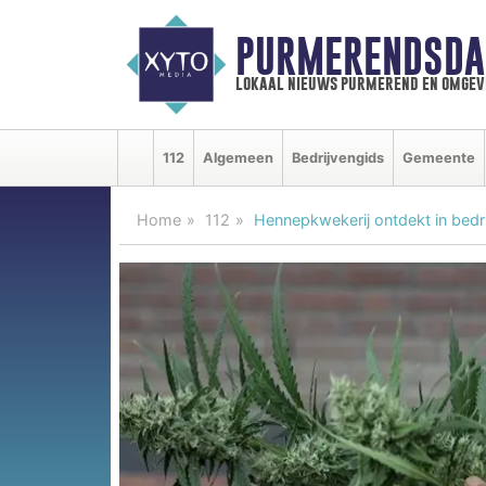
PURMERENDSDA
lokaal nieuws purmerend en omgev
112
Algemeen
Bedrijvengids
Gemeente
Home
112
Hennepkwekerij ontdekt in bed