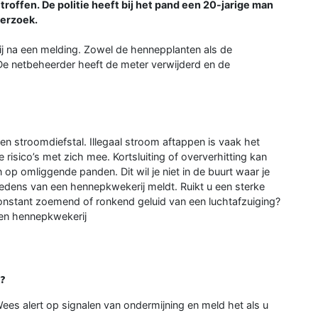
ffen. De politie heeft bij het pand een 20-jarige man
derzoek.
j na een melding. Zowel de hennepplanten als de
 De netbeheerder heeft de meter verwijderd en de
n stroomdiefstal. Illegaal stroom aftappen is vaak het
 risico’s met zich mee. Kortsluiting of oververhitting kan
op omliggende panden. Dit wil je niet in de buurt waar je
oedens van een hennepkwekerij meldt. Ruikt u een sterke
onstant zoemend of ronkend geluid van een luchtafzuiging?
en hennepkwekerij
t?
ees alert op signalen van ondermijning en meld het als u