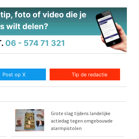
ip, foto of video die je
s wilt delen?
.
06 - 574 71 321
Post op X
Tip de redactie
Grote slag tijdens landelijke
actiedag tegen omgebouwde
alarmpistolen