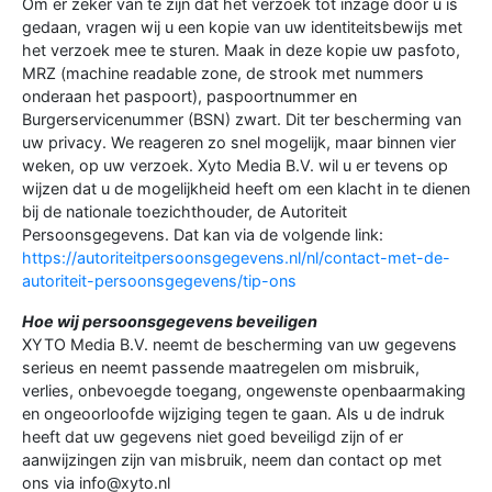
Om er zeker van te zijn dat het verzoek tot inzage door u is
gedaan, vragen wij u een kopie van uw identiteitsbewijs met
het verzoek mee te sturen. Maak in deze kopie uw pasfoto,
MRZ (machine readable zone, de strook met nummers
onderaan het paspoort), paspoortnummer en
Burgerservicenummer (BSN) zwart. Dit ter bescherming van
uw privacy. We reageren zo snel mogelijk, maar binnen vier
weken, op uw verzoek. Xyto Media B.V. wil u er tevens op
wijzen dat u de mogelijkheid heeft om een klacht in te dienen
bij de nationale toezichthouder, de Autoriteit
Persoonsgegevens. Dat kan via de volgende link:
https://autoriteitpersoonsgegevens.nl/nl/contact-met-de-
autoriteit-persoonsgegevens/tip-ons
Hoe wij persoonsgegevens beveiligen
XYTO Media B.V. neemt de bescherming van uw gegevens
serieus en neemt passende maatregelen om misbruik,
verlies, onbevoegde toegang, ongewenste openbaarmaking
en ongeoorloofde wijziging tegen te gaan. Als u de indruk
heeft dat uw gegevens niet goed beveiligd zijn of er
aanwijzingen zijn van misbruik, neem dan contact op met
ons via info@xyto.nl