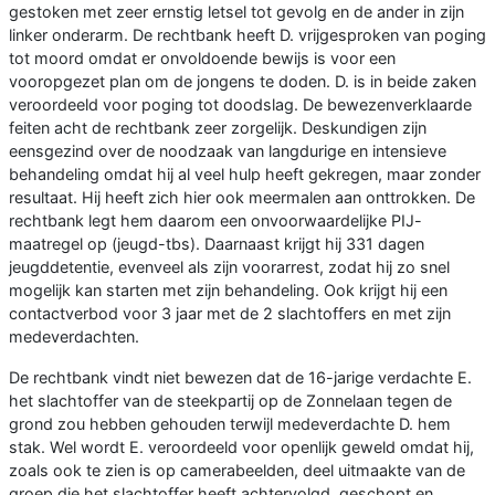
gestoken met zeer ernstig letsel tot gevolg en de ander in zijn
linker onderarm. De rechtbank heeft D. vrijgesproken van poging
tot moord omdat er onvoldoende bewijs is voor een
vooropgezet plan om de jongens te doden. D. is in beide zaken
veroordeeld voor poging tot doodslag. De bewezenverklaarde
feiten acht de rechtbank zeer zorgelijk. Deskundigen zijn
eensgezind over de noodzaak van langdurige en intensieve
behandeling omdat hij al veel hulp heeft gekregen, maar zonder
resultaat. Hij heeft zich hier ook meermalen aan onttrokken. De
rechtbank legt hem daarom een onvoorwaardelijke PIJ-
maatregel op (jeugd-tbs). Daarnaast krijgt hij 331 dagen
jeugddetentie, evenveel als zijn voorarrest, zodat hij zo snel
mogelijk kan starten met zijn behandeling. Ook krijgt hij een
contactverbod voor 3 jaar met de 2 slachtoffers en met zijn
medeverdachten.
De rechtbank vindt niet bewezen dat de 16-jarige verdachte E.
het slachtoffer van de steekpartij op de Zonnelaan tegen de
grond zou hebben gehouden terwijl medeverdachte D. hem
stak. Wel wordt E. veroordeeld voor openlijk geweld omdat hij,
zoals ook te zien is op camerabeelden, deel uitmaakte van de
groep die het slachtoffer heeft achtervolgd, geschopt en