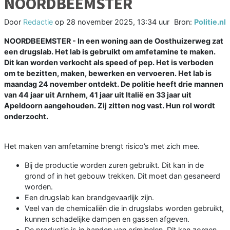
NOORDBEEMSTER
Door
Redactie
op
28 november 2025, 13:34 uur
Bron:
Politie.nl
NOORDBEEMSTER - In een woning aan de Oosthuizerweg zat
een drugslab. Het lab is gebruikt om amfetamine te maken.
Dit kan worden verkocht als speed of pep. Het is verboden
om te bezitten, maken, bewerken en vervoeren. Het lab is
maandag 24 november ontdekt. De politie heeft drie mannen
van 44 jaar uit Arnhem, 41 jaar uit Italië en 33 jaar uit
Apeldoorn aangehouden. Zij zitten nog vast. Hun rol wordt
onderzocht.
Het maken van amfetamine brengt risico’s met zich mee.
Bij de productie worden zuren gebruikt. Dit kan in de
grond of in het gebouw trekken. Dit moet dan gesaneerd
worden.
Een drugslab kan brandgevaarlijk zijn.
Veel van de chemicaliën die in drugslabs worden gebruikt,
kunnen schadelijke dampen en gassen afgeven.
De productie is in handen van criminelen. Dit kan zorgen