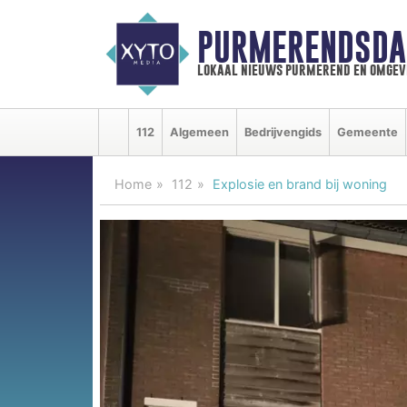
PURMERENDSDA
lokaal nieuws purmerend en omgev
112
Algemeen
Bedrijvengids
Gemeente
Home
112
Explosie en brand bij woning