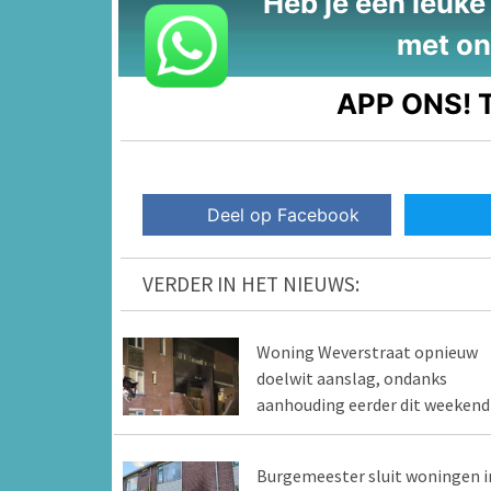
Heb je een leuke t
met on
APP ONS!
T
Deel op Facebook
VERDER IN HET NIEUWS:
Woning Weverstraat opnieuw
doelwit aanslag, ondanks
aanhouding eerder dit weekend
Burgemeester sluit woningen i