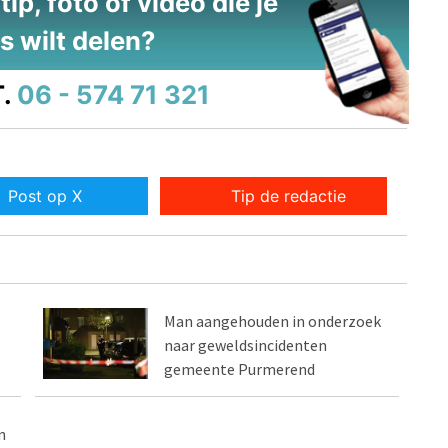
ip, foto of video die je
s wilt delen?
.
06 - 574 71 321
Post op X
Tip de redactie
Man aangehouden in onderzoek
naar geweldsincidenten
gemeente Purmerend
n