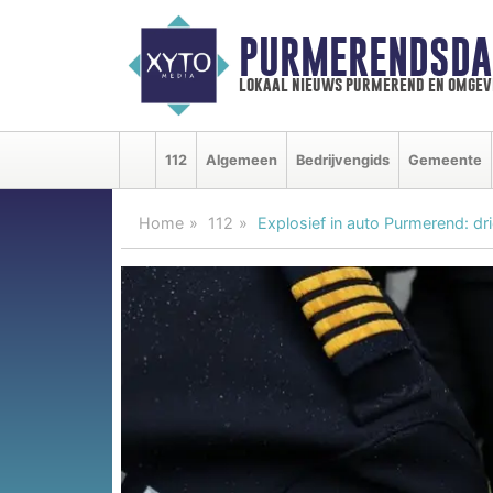
PURMERENDSDA
lokaal nieuws purmerend en omgev
112
Algemeen
Bedrijvengids
Gemeente
Home
112
Explosief in auto Purmerend: d