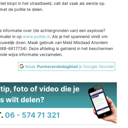
iet klopt in het straatbeeld, valt dat vaak als eerste op.
met de politie te delen.
b je informatie over (de achtergronden van) een explosie?
mulier in op
www.politie.nl
. Als je het spannend vindt om
trouwelijk doen. Maak gebruik van Meld Misdaad Anoniem
088-6617734). Deze afdeling is getraind in het beschermen
nde wijze informatie verzamelen.
Maak
Purmerendsdagblad
je Google-favoriet
ip, foto of video die je
s wilt delen?
.
06 - 574 71 321