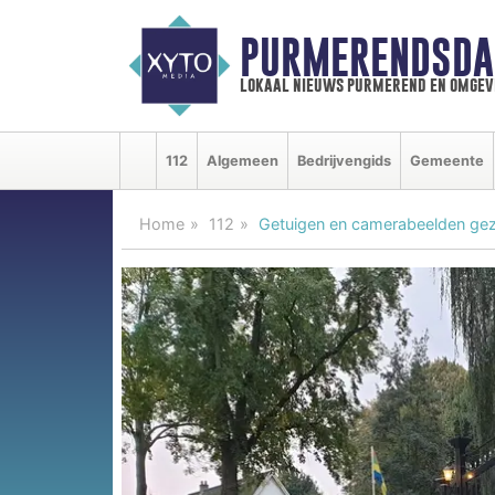
PURMERENDSDA
lokaal nieuws purmerend en omgev
112
Algemeen
Bedrijvengids
Gemeente
Home
112
Getuigen en camerabeelden gez