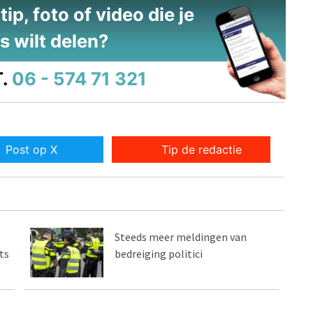
ip, foto of video die je
s wilt delen?
.
06 - 574 71 321
Post op X
Tip de redactie
Steeds meer meldingen van
ts
bedreiging politici