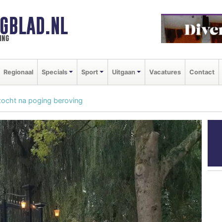
GBLAD.NL
ing
Regionaal
Specials
Sport
Uitgaan
Vacatures
Contact
ocht na poging beroving