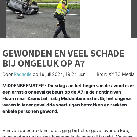
Vorige
V
GEWONDEN EN VEEL SCHADE
BIJ ONGELUK OP A7
Door
Redactie
op
16 juli 2024, 19:24 uur
Bron: XYTO Media
MIDDENBEEMSTER - Dinsdag aan het begin van de avond is er
een ernstig ongeval gebeurt op de A7 in de richting van
Hoorn naar Zaanstad, nabij Middenbeemster. Bij het ongeval
waren in ieder geval drie voertuigen betrokken en raakten
enkele personen gewond.
Een van de betrokken auto's ging bij het ongeval over de kop,
twee andere voertuigen kwamen in de vangrail terecht. Volgens