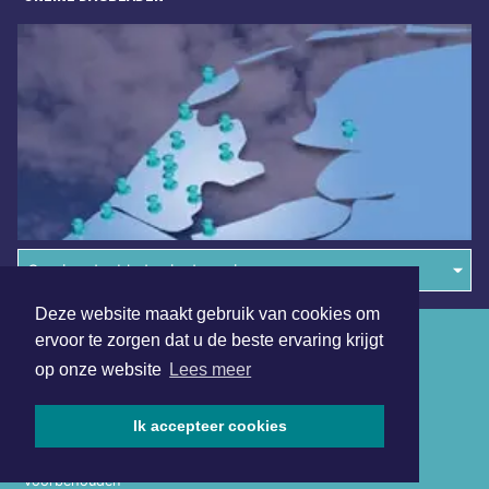
Overige dagbladen in de regio
Deze website maakt gebruik van cookies om
Algemene voorwaarden
ervoor te zorgen dat u de beste ervaring krijgt
op onze website
Lees meer
Disclaimer
Privacy Statement
Ik accepteer cookies
Copyright (c) 2026 | Purmerendsdagblad.nl - Alle rechten
voorbehouden