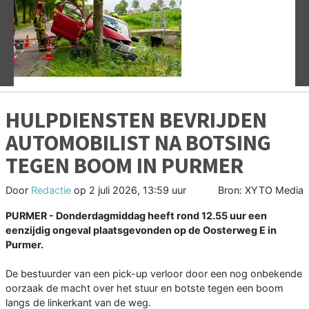
Vorige
V
HULPDIENSTEN BEVRIJDEN
AUTOMOBILIST NA BOTSING
TEGEN BOOM IN PURMER
Door
Redactie
op
2 juli 2026, 13:59 uur
Bron: XYTO Media
PURMER - Donderdagmiddag heeft rond 12.55 uur een
eenzijdig ongeval plaatsgevonden op de Oosterweg E in
Purmer.
De bestuurder van een pick-up verloor door een nog onbekende
oorzaak de macht over het stuur en botste tegen een boom
langs de linkerkant van de weg.