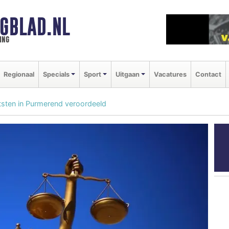
GBLAD.NL
ing
Regionaal
Specials
Sport
Uitgaan
Vacatures
Contact
sten in Purmerend veroordeeld