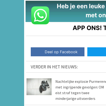
Heb je een leuke t
met on
APP ONS!
T
Deel op Facebook
VERDER IN HET NIEUWS:
Nachtelijke explosie Purmeren
met ingrijpende gevolgen: OM
eist straf tegen twee
minderjarige uitvoerders