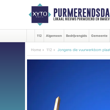
PURMERENDSDA
lokaal nieuws purmerend en omgev
112
Algemeen
Bedrijvengids
Gemeente
Home
112
Jongens die vuurwerkbom plaat