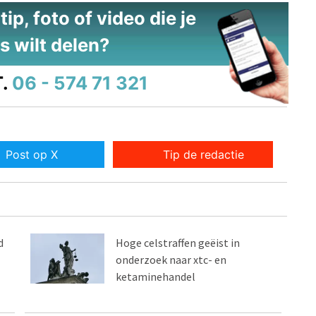
ip, foto of video die je
s wilt delen?
.
06 - 574 71 321
Post op X
Tip de redactie
d
Hoge celstraffen geëist in
onderzoek naar xtc- en
ketaminehandel