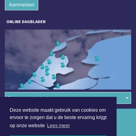
Aanmelden
ONLINE DAGBLADEN
Overige dagbladen in de regio
Deze website maakt gebruik van cookies om
Algemene voorwaarden
ervoor te zorgen dat u de beste ervaring krijgt
op onze website
Lees meer
Disclaimer