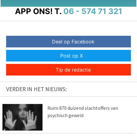
APP ONS!
T.
06 - 574 71 321
Deel op Facebook
Post op X
Tip de redactie
VERDER IN HET NIEUWS:
Ruim 870 duizend slachtoffers van
psychisch geweld