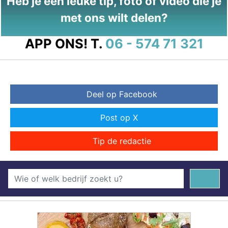
Heb je een leuke tip, foto of video die je
met ons wilt delen?
APP ONS!
T.
06 - 574 71 321
Deel op Facebook
Post op X
Tip de redactie