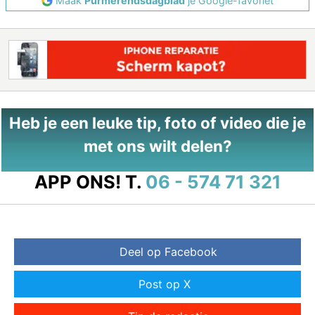
Maak
Purmerendsdagblad
je Google-favoriet
Heb je een leuke tip, foto of video die je
met ons wilt delen?
APP ONS!
T.
06 - 574 71 321
Deel op Facebook
Post op X