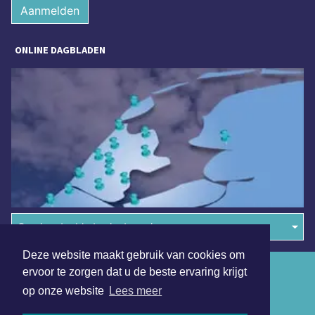
Aanmelden
ONLINE DAGBLADEN
Overige dagbladen in de regio
Deze website maakt gebruik van cookies om
Algemene voorwaarden
ervoor te zorgen dat u de beste ervaring krijgt
op onze website
Lees meer
Disclaimer