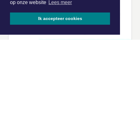
op onze website
Lees meer
Ik accepteer cookies
|
Nieuws | Sport | Evenementen
Hoofdvestiging:
van Benthuizenlaan 1
1701 BZ Heerhugowaard
072 8200 600