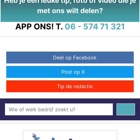
Heb je een leuke tip, foto of video die je
met ons wilt delen?
APP ONS!
T.
06 - 574 71 321
Deel op Facebook
Post op X
Tip de redactie