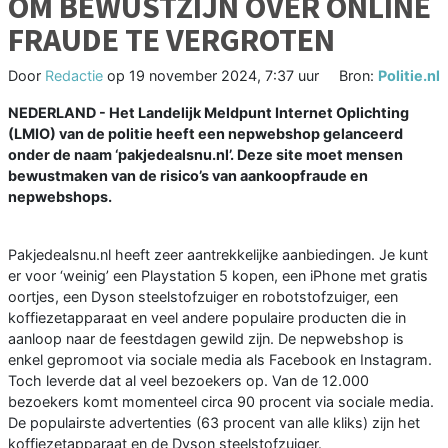
OM BEWUSTZIJN OVER ONLINE
FRAUDE TE VERGROTEN
Door
Redactie
op
19 november 2024, 7:37 uur
Bron:
Politie.nl
NEDERLAND - Het Landelijk Meldpunt Internet Oplichting
(LMIO) van de politie heeft een nepwebshop gelanceerd
onder de naam ‘pakjedealsnu.nl’. Deze site moet mensen
bewustmaken van de risico’s van aankoopfraude en
nepwebshops.
Pakjedealsnu.nl heeft zeer aantrekkelijke aanbiedingen. Je kunt
er voor ‘weinig’ een Playstation 5 kopen, een iPhone met gratis
oortjes, een Dyson steelstofzuiger en robotstofzuiger, een
koffiezetapparaat en veel andere populaire producten die in
aanloop naar de feestdagen gewild zijn. De nepwebshop is
enkel gepromoot via sociale media als Facebook en Instagram.
Toch leverde dat al veel bezoekers op. Van de 12.000
bezoekers komt momenteel circa 90 procent via sociale media.
De populairste advertenties (63 procent van alle kliks) zijn het
koffiezetapparaat en de Dyson steelstofzuiger.