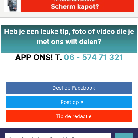
Heb je een leuke tip, foto of video die je
met ons wilt delen?
APP ONS!
T.
06 - 574 71 321
Deel op Facebook
Post op X
Tip de redactie