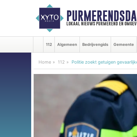
PURMERENDSDA
lokaal nieuws purmerend en omgev
112
Algemeen
Bedrijvengids
Gemeente
Home
112
Politie zoekt getuigen gevaarlijk