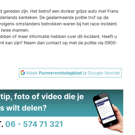
gereden zijn. Het betrof een donker grijze auto met Frans
erlands kenteken. De gealarmeerde politie trof op de
volgens omstanders betrokken waren bij het race-incident.
n twee mannen.
ebben of meer informatie hebben over dit incident. Heeft u
vant kan zijn? Neem dan contact op met de politie via 0900-
Maak
Purmerendsdagblad
je Google-favoriet
ip, foto of video die je
s wilt delen?
.
06 - 574 71 321