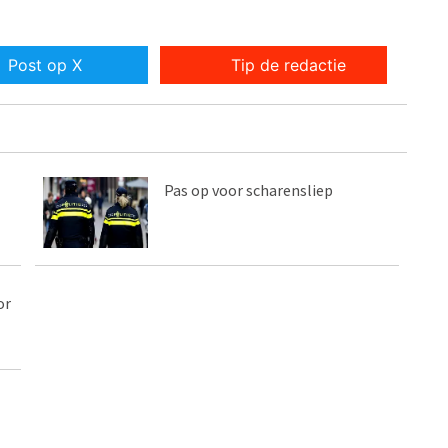
Post op X
Tip de redactie
Pas op voor scharensliep
or