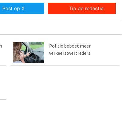
Post op X
Tip de redactie
n
Politie beboet meer
verkeersovertreders