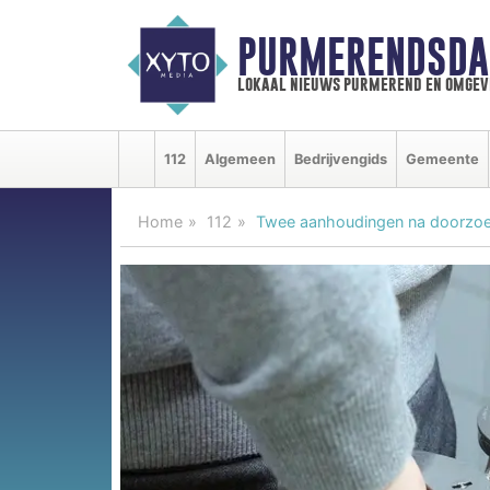
PURMERENDSDA
lokaal nieuws purmerend en omgev
112
Algemeen
Bedrijvengids
Gemeente
Home
112
Twee aanhoudingen na doorzoe