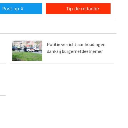
Post op X
Tip de redactie
Politie verricht aanhoudingen
dankzij burgernetdeelnemer