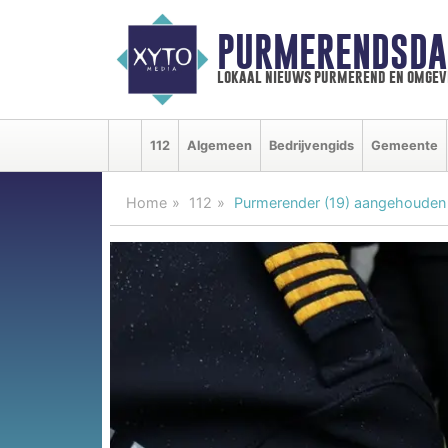
PURMERENDSDA
lokaal nieuws purmerend en omgev
112
Algemeen
Bedrijvengids
Gemeente
Home
112
Purmerender (19) aangehouden