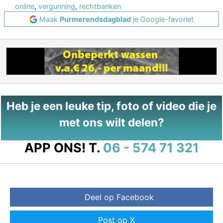
online
,
vergunning
,
rechtbanken
Maak
Purmerendsdagblad
je Google-favoriet
Heb je een leuke tip, foto of video die je
met ons wilt delen?
APP ONS!
T.
06 - 574 71 321
Deel op Facebook
Post op X