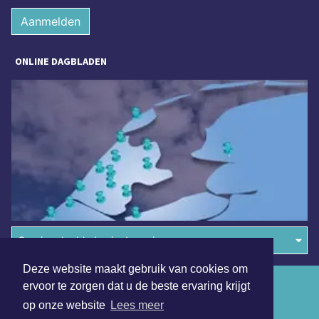
Aanmelden
ONLINE DAGBLADEN
Overige dagbladen in de regio
Deze website maakt gebruik van cookies om
Algemene voorwaarden
ervoor te zorgen dat u de beste ervaring krijgt
op onze website
Lees meer
Disclaimer