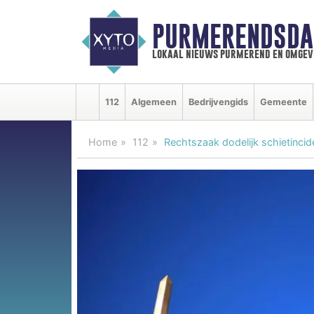
PURMERENDSDA
lokaal nieuws purmerend en omgev
112
Algemeen
Bedrijvengids
Gemeente
Home
112
Rechtszaak dodelijk schietinci