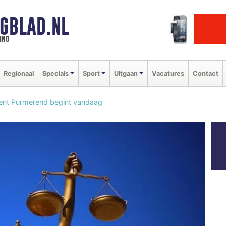
GBLAD.NL
ing
Regionaal
Specials
Sport
Uitgaan
Vacatures
Contact
dent Purmerend begint vandaag