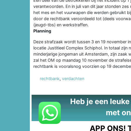
Een deel van de betrokkenen bij het incident op 1 
verantwoorden. En in juli van dit jaar stonden z
het mes en het vuurwapen die werden gebruikt bij h
door de rechtbank veroordeeld tot (deels voorwaa
(jeugd-tbs) en werkstraffen.
Planning
Deze strafzaak wordt tussen 3 en 19 november in
locatie Justitieel Complex Schiphol. In totaal zij
minderjarige jongeman uit Amsterdam, zijn zaak 
zal het OM op maandag 10 november de strafeisen
rechtbank is vooralsnog voorzien op 19 december 
rechtbank
,
verdachten
Heb je een leuke t
met on
APP ONS!
T