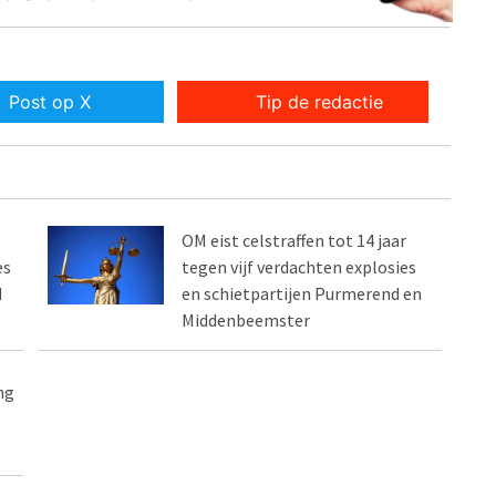
Post op X
Tip de redactie
OM eist celstraffen tot 14 jaar
es
tegen vijf verdachten explosies
d
en schietpartijen Purmerend en
Middenbeemster
ng