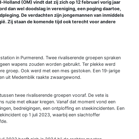
olland (OM) vindt dat zij zich op 12 februari vorig jaar
d dan wel doodslag in vereniging, een poging daartoe,
dpleging. De verdachten zijn jongemannen van inmiddels
ië. Zij staan de komende tijd ook terecht voor andere
t station in Purmerend. Twee rivaliserende groepen spraken
j geen wapens zouden worden gebruikt. Ter plekke werd
ere groep. Ook werd met een mes gestoken. Een 19-jarige
ngen uit Medemblik raakte zwaargewond.
 tussen twee rivaliserende groepen vooraf. De vete is
gens ruzie met elkaar kregen. Vanaf dat moment vond een
ngen, bedreigingen, een ontploffing en steekincidenten. Een
kincident op 1 juli 2023, waarbij een slachtoffer
fde.