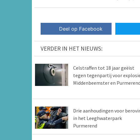
Deel op Facebook
VERDER IN HET NIEUWS:
Celstraffen tot 18 jaar geëist
tegen tegenpartij voor explosi
Middenbeemster en Purmeren
Drie aanhoudingen voor berovi
in het Leeghwaterpark
Purmerend