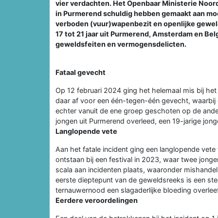
vier verdachten. Het Openbaar Ministerie Noord-H
in Purmerend schuldig hebben gemaakt aan moor
verboden (vuur)wapenbezit en openlijke gewel
17 tot 21 jaar uit Purmerend, Amsterdam en Belg
geweldsfeiten en vermogensdelicten.
Fataal gevecht
Op 12 februari 2024 ging het helemaal mis bij he
daar af voor een één-tegen-één gevecht, waarbi
echter vanuit de ene groep geschoten op de and
jongen uit Purmerend overleed, een 19-jarige jo
Langlopende vete
Aan het fatale incident ging een langlopende vete
ontstaan bij een festival in 2023, waar twee jon
scala aan incidenten plaats, waaronder mishandeli
eerste dieptepunt van de geweldsreeks is een stee
ternauwernood een slagaderlijke bloeding overlee
Eerdere veroordelingen