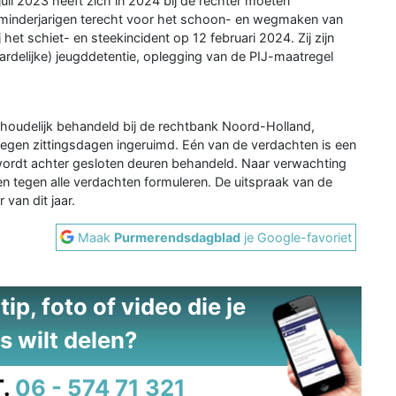
juli 2023 heeft zich in 2024 bij de rechter moeten
es minderjarigen terecht voor het schoon- en wegmaken van
et schiet- en steekincident op 12 februari 2024. Zij zijn
rdelijke) jeugddetentie, oplegging van de PIJ-maatregel
houdelijk behandeld bij de rechtbank Noord-Holland,
n negen zittingsdagen ingeruimd. Eén van de verdachten is een
wordt achter gesloten deuren behandeld. Naar verwachting
 tegen alle verdachten formuleren. De uitspraak van de
van dit jaar.
Maak
Purmerendsdagblad
je Google-favoriet
ip, foto of video die je
s wilt delen?
.
06 - 574 71 321