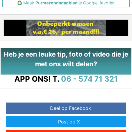
Maak
Purmerendsdagblad
je Google-favoriet
Heb je een leuke tip, foto of video die je
met ons wilt delen?
APP ONS!
T.
06 - 574 71 321
Deel op Facebook
Post op X