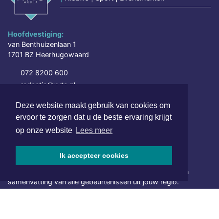
Hoofdvestiging:
van Benthuizenlaan 1
1701 BZ Heerhugowaard
072 8200 600
redactie@xyto.nl
www.xyto.nl
Deze website maakt gebruik van cookies om
SOCIAL MEDIA
ervoor te zorgen dat u de beste ervaring krijgt
op onze website
Lees meer
NIEUWSBRIEF AANMELDEN
Ik accepteer cookies
Schrijf je in voor onze nieuwsbrief en krijg wekelijks een
samenvatting van alle gebeurtenissen uit jouw regio.
Aanmelden