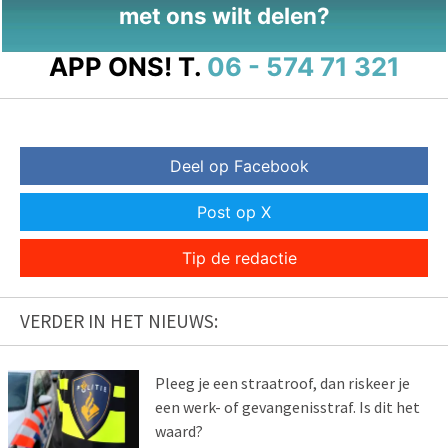
met ons wilt delen?
APP ONS!
T.
06 - 574 71 321
Deel op Facebook
Post op X
Tip de redactie
VERDER IN HET NIEUWS:
Pleeg je een straatroof, dan riskeer je
een werk- of gevangenisstraf. Is dit het
waard?