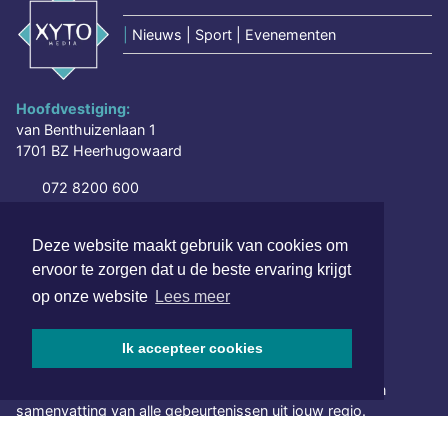
|
Nieuws | Sport | Evenementen
Hoofdvestiging:
van Benthuizenlaan 1
1701 BZ Heerhugowaard
072 8200 600
redactie@xyto.nl
www.xyto.nl
Deze website maakt gebruik van cookies om
ervoor te zorgen dat u de beste ervaring krijgt
SOCIAL MEDIA
op onze website
Lees meer
Ik accepteer cookies
NIEUWSBRIEF AANMELDEN
Schrijf je in voor onze nieuwsbrief en krijg wekelijks een
samenvatting van alle gebeurtenissen uit jouw regio.