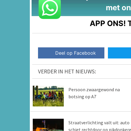
met on
APP ONS!
T
Deel op Facebook
VERDER IN HET NIEUWS:
Persoon zwaargewond na
botsing op A7
Straatverlichting valt uit: auto
schiet rechtdoor op pikdonker