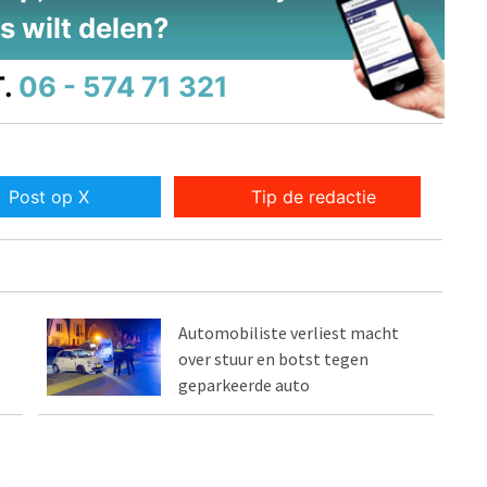
s wilt delen?
.
06 - 574 71 321
Post op X
Tip de redactie
Automobiliste verliest macht
over stuur en botst tegen
geparkeerde auto
e