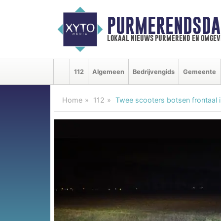
PURMERENDSDA
lokaal nieuws purmerend en omgev
112
Algemeen
Bedrijvengids
Gemeente
Home
112
Twee scooters botsen frontaal