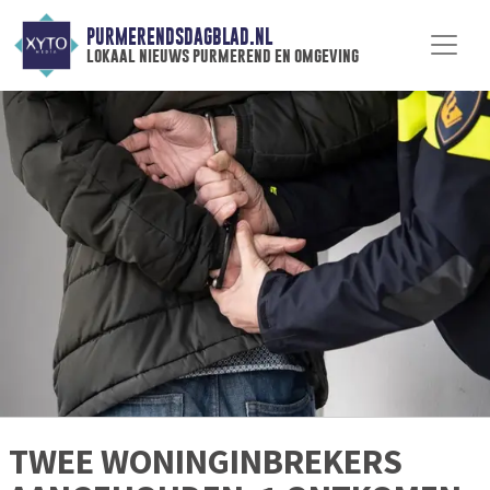
PURMERENDSDAGBLAD.NL
lokaal nieuws purmerend en omgeving
TWEE WONINGINBREKERS