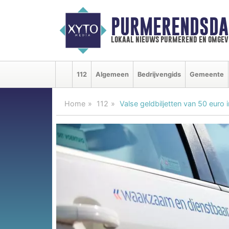
PURMERENDSDA
lokaal nieuws purmerend en omgev
112
Algemeen
Bedrijvengids
Gemeente
Home
112
Valse geldbiljetten van 50 euro