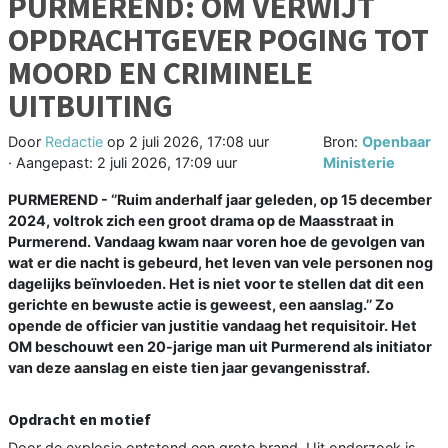
PURMEREND: OM VERWIJT
OPDRACHTGEVER POGING TOT
MOORD EN CRIMINELE
UITBUITING
Door
Redactie
op
2 juli 2026, 17:08 uur
Bron:
Openbaar
· Aangepast:
2 juli 2026, 17:09 uur
Ministerie
PURMEREND - ‘’Ruim anderhalf jaar geleden, op 15 december
2024, voltrok zich een groot drama op de Maasstraat in
Purmerend. Vandaag kwam naar voren hoe de gevolgen van
wat er die nacht is gebeurd, het leven van vele personen nog
dagelijks beïnvloeden. Het is niet voor te stellen dat dit een
gerichte en bewuste actie is geweest, een aanslag.’’ Zo
opende de officier van justitie vandaag het requisitoir. Het
OM beschouwt een 20-jarige man uit Purmerend als initiator
van deze aanslag en eiste tien jaar gevangenisstraf.
Opdracht en motief
Door de explosie ontstond een grote brand. Uit onderzoek is