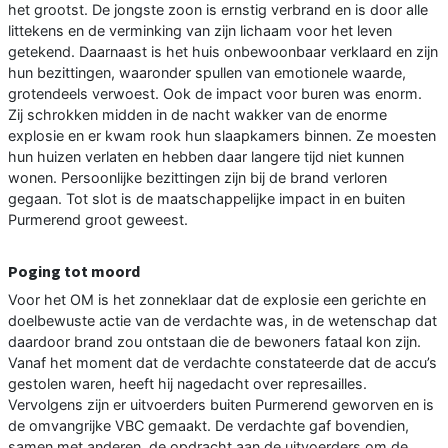
het grootst. De jongste zoon is ernstig verbrand en is door alle
littekens en de verminking van zijn lichaam voor het leven
getekend. Daarnaast is het huis onbewoonbaar verklaard en zijn
hun bezittingen, waaronder spullen van emotionele waarde,
grotendeels verwoest. Ook de impact voor buren was enorm.
Zij schrokken midden in de nacht wakker van de enorme
explosie en er kwam rook hun slaapkamers binnen. Ze moesten
hun huizen verlaten en hebben daar langere tijd niet kunnen
wonen. Persoonlijke bezittingen zijn bij de brand verloren
gegaan. Tot slot is de maatschappelijke impact in en buiten
Purmerend groot geweest.
Poging tot moord
Voor het OM is het zonneklaar dat de explosie een gerichte en
doelbewuste actie van de verdachte was, in de wetenschap dat
daardoor brand zou ontstaan die de bewoners fataal kon zijn.
Vanaf het moment dat de verdachte constateerde dat de accu’s
gestolen waren, heeft hij nagedacht over represailles.
Vervolgens zijn er uitvoerders buiten Purmerend geworven en is
de omvangrijke VBC gemaakt. De verdachte gaf bovendien,
samen met anderen, de opdracht aan de uitvoerders om de