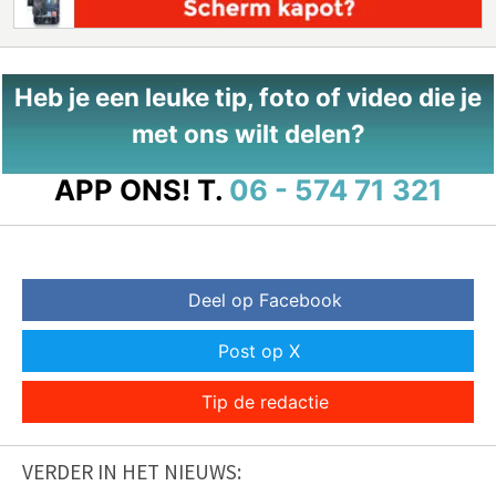
Heb je een leuke tip, foto of video die je
met ons wilt delen?
APP ONS!
T.
06 - 574 71 321
Deel op Facebook
Post op X
Tip de redactie
VERDER IN HET NIEUWS: