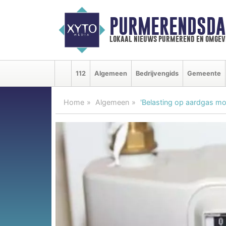
PURMERENDSDA
lokaal nieuws purmerend en omgev
112
Algemeen
Bedrijvengids
Gemeente
Home
Algemeen
'Belasting op aardgas m