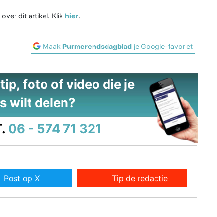
 over dit artikel. Klik
hier
.
Maak
Purmerendsdagblad
je Google-favoriet
ip, foto of video die je
s wilt delen?
.
06 - 574 71 321
Post op X
Tip de redactie