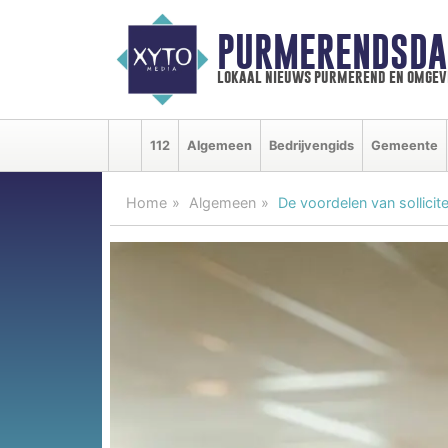
PURMERENDSDA
lokaal nieuws purmerend en omgev
112
Algemeen
Bedrijvengids
Gemeente
Home
Algemeen
De voordelen van sollici