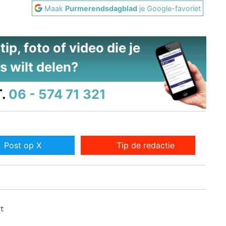
Maak
Purmerendsdagblad
je Google-favoriet
ip, foto of video die je
s wilt delen?
.
06 - 574 71 321
Post op X
Tip de redactie
rt