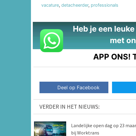
vacature
,
detacheerder
,
professionals
Heb je een leuke t
met on
APP ONS!
T
Deel op Facebook
VERDER IN HET NIEUWS:
Landelijke open dag op 23 maa
bij Worktrans