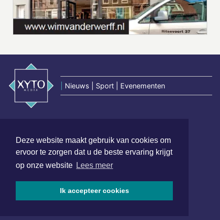
|
Nieuws | Sport | Evenementen
Hoofdvestiging:
van Benthuizenlaan 1
Deze website maakt gebruik van cookies om
1701 BZ Heerhugowaard
ervoor te zorgen dat u de beste ervaring krijgt
072 8200 600
op onze website
Lees meer
redactie@xyto.nl
www.xyto.nl
Ik accepteer cookies
SOCIAL MEDIA