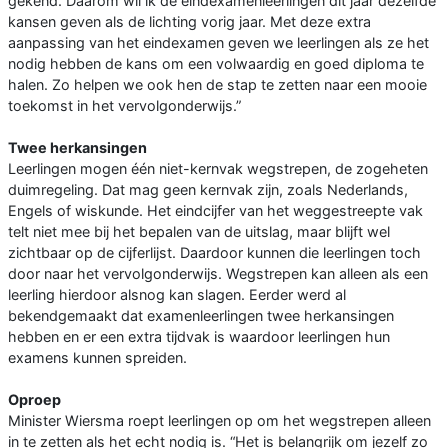
gekend. Daarom wil ik de eindexamenleerlingen dit jaar dezelfde
kansen geven als de lichting vorig jaar. Met deze extra
aanpassing van het eindexamen geven we leerlingen als ze het
nodig hebben de kans om een volwaardig en goed diploma te
halen. Zo helpen we ook hen de stap te zetten naar een mooie
toekomst in het vervolgonderwijs.”
Twee herkansingen
Leerlingen mogen één niet-kernvak wegstrepen, de zogeheten
duimregeling. Dat mag geen kernvak zijn, zoals Nederlands,
Engels of wiskunde. Het eindcijfer van het weggestreepte vak
telt niet mee bij het bepalen van de uitslag, maar blijft wel
zichtbaar op de cijferlijst. Daardoor kunnen die leerlingen toch
door naar het vervolgonderwijs. Wegstrepen kan alleen als een
leerling hierdoor alsnog kan slagen. Eerder werd al
bekendgemaakt dat examenleerlingen twee herkansingen
hebben en er een extra tijdvak is waardoor leerlingen hun
examens kunnen spreiden.
Oproep
Minister Wiersma roept leerlingen op om het wegstrepen alleen
in te zetten als het echt nodig is. “Het is belangrijk om jezelf zo