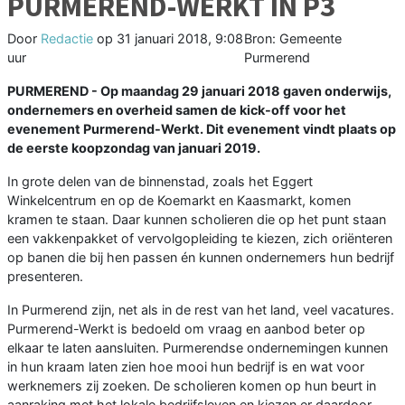
PURMEREND-WERKT IN P3
Door
Redactie
op
31 januari 2018, 9:08
Bron: Gemeente
uur
Purmerend
PURMEREND - Op maandag 29 januari 2018 gaven onderwijs,
ondernemers en overheid samen de kick-off voor het
evenement Purmerend-Werkt. Dit evenement vindt plaats op
de eerste koopzondag van januari 2019.
In grote delen van de binnenstad, zoals het Eggert
Winkelcentrum en op de Koemarkt en Kaasmarkt, komen
kramen te staan. Daar kunnen scholieren die op het punt staan
een vakkenpakket of vervolgopleiding te kiezen, zich oriënteren
op banen die bij hen passen én kunnen ondernemers hun bedrijf
presenteren.
In Purmerend zijn, net als in de rest van het land, veel vacatures.
Purmerend-Werkt is bedoeld om vraag en aanbod beter op
elkaar te laten aansluiten. Purmerendse ondernemingen kunnen
in hun kraam laten zien hoe mooi hun bedrijf is en wat voor
werknemers zij zoeken. De scholieren komen op hun beurt in
aanraking met het lokale bedrijfsleven en kiezen er daardoor