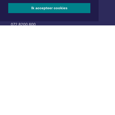
Hoofdvestiging:
Ik accepteer cookies
van Benthuizenlaan 1
1701 BZ Heerhugowaard
072 8200 600
redactie@xyto.nl
www.xyto.nl
SOCIAL MEDIA
NIEUWSBRIEF AANMELDEN
Schrijf je in voor onze nieuwsbrief en krijg wekelijks een
samenvatting van alle gebeurtenissen uit jouw regio.
Aanmelden
ONLINE DAGBLADEN