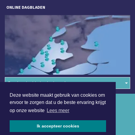
ONLINE DAGBLADEN
Overige dagbladen in de regio
Deze website maakt gebruik van cookies om
Algemene voorwaarden
ervoor te zorgen dat u de beste ervaring krijgt
op onze website
Lees meer
Disclaimer
Privacy Statement
Ik accepteer cookies