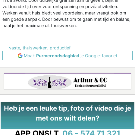
in de avond. Door duidelijke grenzen aan te geven, blijft er
voldoende tijd over voor ontspanning en privéactiviteiten.
Werken vanuit huis biedt veel voordelen, maar vraagt ook om
een goede aanpak. Door bewust om te gaan met tijd en balans,
haal je het maximale uit thuiswerken.
vaste
,
thuiswerken
,
productief
Maak
Purmerendsdagblad
je Google-favoriet
Heb je een leuke tip, foto of video die je
met ons wilt delen?
APP ONS!
T.
06 - 574 71 321