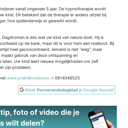
kinderen vanaf ongeveer 5 jaar. De hypnotherapie wordt
 kind. Dit betekent dat de therapie er anders uitziet bij
ger, hoe spelenderwijs er gewerkt wordt.
agdromen is iets wat uw kind van nature doet. Hij is
ijvoorbeeld op de bank, maar dit is voor hem een roeiboot. Bij
rtijd heel geconcentreerd. Iemand is niet “weg”, maar
e maakt gebruik van deze ontspanning en
 laten. Uw kind leert nieuwe mogelijkheden om zelf
t zijn probleem.
 met
www.praktijkverboom.nl
0614046525
Maak
Purmerendsdagblad
je Google-favoriet
ip, foto of video die je
s wilt delen?