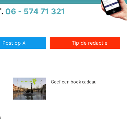
.
06 - 574 71 321
Post op X
Tip de redactie
Geef een boek cadeau
s