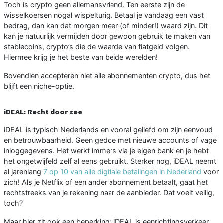
Toch is crypto geen allemansvriend. Ten eerste zijn de
wisselkoersen nogal wispelturig. Betaal je vandaag een vast
bedrag, dan kan dat morgen meer (of minder!) waard zijn. Dit
kan je natuurlijk vermijden door gewoon gebruik te maken van
stablecoins, crypto’s die de waarde van fiatgeld volgen.
Hiermee krijg je het beste van beide werelden!
Bovendien accepteren niet alle abonnementen crypto, dus het
blijft een niche-optie.
iDEAL: Recht door zee
iDEAL is typisch Nederlands en vooral geliefd om zijn eenvoud
en betrouwbaarheid. Geen gedoe met nieuwe accounts of vage
inloggegevens. Het werkt immers via je eigen bank en je hebt
het ongetwijfeld zelf al eens gebruikt. Sterker nog, iDEAL neemt
al jarenlang
7 op 10 van alle digitale betalingen in Nederland
voor
zich! Als je Netflix of een ander abonnement betaalt, gaat het
rechtstreeks van je rekening naar de aanbieder. Dat voelt veilig,
toch?
Maar hier zit ook een beperking: iDEAL is eenrichtingsverkeer.