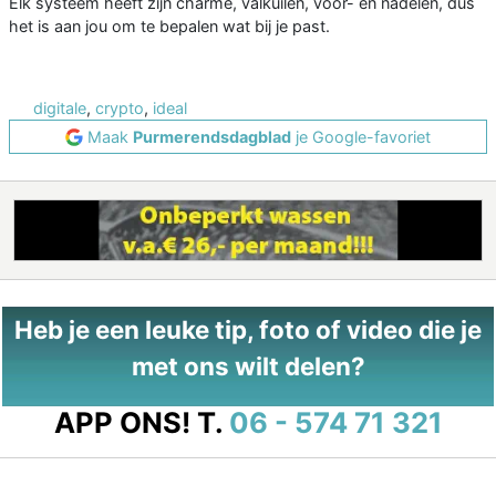
Elk systeem heeft zijn charme, valkuilen, voor- en nadelen, dus
het is aan jou om te bepalen wat bij je past.
digitale
,
crypto
,
ideal
Maak
Purmerendsdagblad
je Google-favoriet
Heb je een leuke tip, foto of video die je
met ons wilt delen?
APP ONS!
T.
06 - 574 71 321