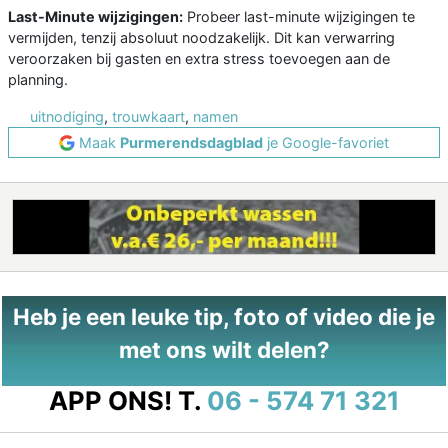
Last-Minute wijzigingen:
Probeer last-minute wijzigingen te
vermijden, tenzij absoluut noodzakelijk. Dit kan verwarring
veroorzaken bij gasten en extra stress toevoegen aan de
planning.
uitnodiging
,
trouwkaart
,
namen
Maak
Purmerendsdagblad
je Google-favoriet
Heb je een leuke tip, foto of video die je
met ons wilt delen?
APP ONS!
T.
06 - 574 71 321