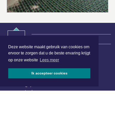
|
Nieuws | Sport | Evenementen
Deze website maakt gebruik van cookies om
ervoor te zorgen dat u de beste ervaring krijgt
Hoofdvestiging:
op onze website
Lees meer
van Benthuizenlaan 1
1701 BZ Heerhugowaard
Ik accepteer cookies
072 8200 600
redactie@xyto.nl
www.xyto.nl
SOCIAL MEDIA