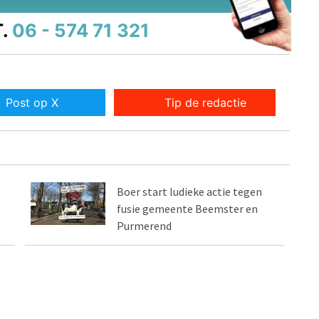
.
06 - 574 71 321
Post op X
Tip de redactie
3
Boer start ludieke actie tegen
fusie gemeente Beemster en
Purmerend