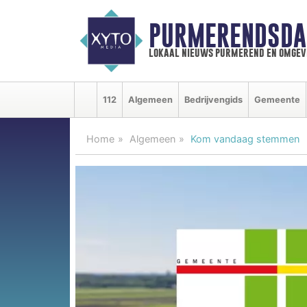
PURMERENDSDA
lokaal nieuws purmerend en omgev
112
Algemeen
Bedrijvengids
Gemeente
Home
Algemeen
Kom vandaag stemmen