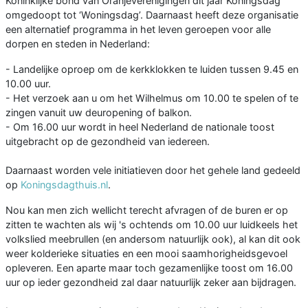
Koninklijke bond van Oranjeverenigingen dit jaar Koningsdag
omgedoopt tot ‘Woningsdag’. Daarnaast heeft deze organisatie
een alternatief programma in het leven geroepen voor alle
dorpen en steden in Nederland:
- Landelijke oproep om de kerkklokken te luiden tussen 9.45 en
10.00 uur.
- Het verzoek aan u om het Wilhelmus om 10.00 te spelen of te
zingen vanuit uw deuropening of balkon.
- Om 16.00 uur wordt in heel Nederland de nationale toost
uitgebracht op de gezondheid van iedereen.
Daarnaast worden vele initiatieven door het gehele land gedeeld
op
Koningsdagthuis.nl
.
Nou kan men zich wellicht terecht afvragen of de buren er op
zitten te wachten als wij 's ochtends om 10.00 uur luidkeels het
volkslied meebrullen (en andersom natuurlijk ook), al kan dit ook
weer kolderieke situaties en een mooi saamhorigheidsgevoel
opleveren. Een aparte maar toch gezamenlijke toost om 16.00
uur op ieder gezondheid zal daar natuurlijk zeker aan bijdragen.