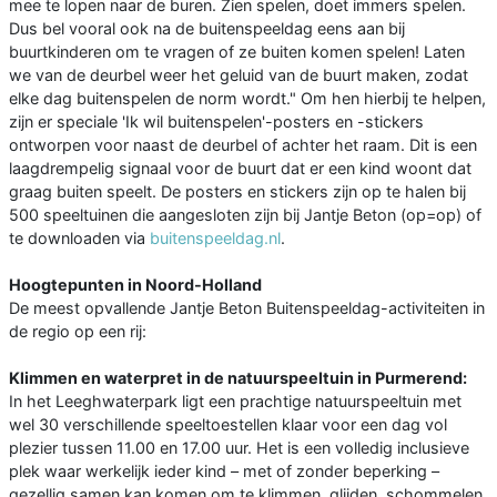
mee te lopen naar de buren. Zien spelen, doet immers spelen.
Dus bel vooral ook na de buitenspeeldag eens aan bij
buurtkinderen om te vragen of ze buiten komen spelen! Laten
we van de deurbel weer het geluid van de buurt maken, zodat
elke dag buitenspelen de norm wordt." Om hen hierbij te helpen,
zijn er speciale 'Ik wil buitenspelen'-posters en -stickers
ontworpen voor naast de deurbel of achter het raam. Dit is een
laagdrempelig signaal voor de buurt dat er een kind woont dat
graag buiten speelt. De posters en stickers zijn op te halen bij
500 speeltuinen die aangesloten zijn bij Jantje Beton (op=op) of
te downloaden via
buitenspeeldag.nl
.
Hoogtepunten in Noord-Holland
De meest opvallende Jantje Beton Buitenspeeldag-activiteiten in
de regio op een rij:
Klimmen en waterpret in de natuurspeeltuin in Purmerend:
In het Leeghwaterpark ligt een prachtige natuurspeeltuin met
wel 30 verschillende speeltoestellen klaar voor een dag vol
plezier tussen 11.00 en 17.00 uur. Het is een volledig inclusieve
plek waar werkelijk ieder kind – met of zonder beperking –
gezellig samen kan komen om te klimmen, glijden, schommelen