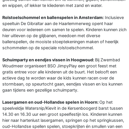
en wippen, of lekker te kliederen met zand en water.
Rolstoelschommel en ballenspelen in Amsterdam:
Inclusieve
speeltuin De Gibraltar aan de Haarlemmerweg opent haar
deuren voor iedereen om samen te spelen. Kinderen kunnen zich
hier uitleven op de glijbanen, meedoen met diverse
ballenspellen, de mooiste stoeptekeningen maken of heerlijk
schommelen op de speciale rolstoelschommel.
Schuimparty en eendjes vissen in Hoogwoud:
Bij Zwembad
Woudmeer organiseert BSO JimpyPlay een groot feest met
gratis entree voor alle kinderen uit de buurt. Het belooft een
actieve dag te worden waar de kids kunnen racen over de
stormbaan, op speurtocht gaan, eendjes vissen en los kunnen
gaan tijdens een gezellige schuimparty.
Lasergamen en oud-Hollandse spelen in Hoorn:
Op het
speelveldje Watersnip/Kievit in de Kersenboogerd barst tussen
14.30 en 16.30 uur een groot speelfestijn los. Kinderen kunnen
hier naar hartenlust lasergamen, springen op het springkussen,
oud-Hollandse spellen spelen, stoepkrijten én smullen van een