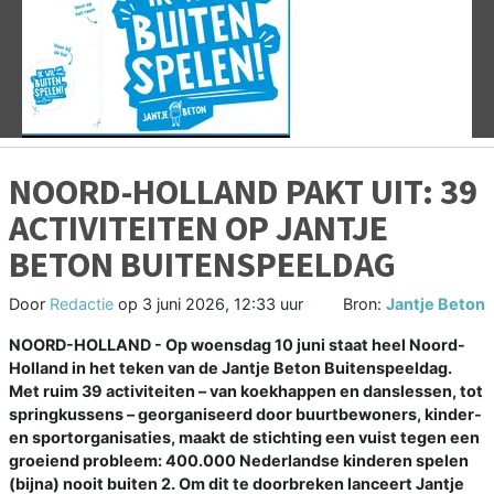
Vorige
V
NOORD-HOLLAND PAKT UIT: 39
ACTIVITEITEN OP JANTJE
BETON BUITENSPEELDAG
Door
Redactie
op
3 juni 2026, 12:33 uur
Bron:
Jantje Beton
NOORD-HOLLAND - Op woensdag 10 juni staat heel Noord-
Holland in het teken van de Jantje Beton Buitenspeeldag.
Met ruim 39 activiteiten – van koekhappen en danslessen, tot
springkussens – georganiseerd door buurtbewoners, kinder-
en sportorganisaties, maakt de stichting een vuist tegen een
groeiend probleem: 400.000 Nederlandse kinderen spelen
(bijna) nooit buiten 2. Om dit te doorbreken lanceert Jantje