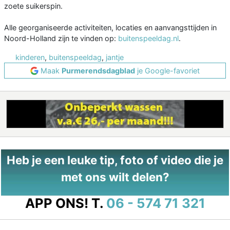
zoete suikerspin.
Alle georganiseerde activiteiten, locaties en aanvangsttijden in
Noord-Holland zijn te vinden op:
buitenspeeldag.nl
.
kinderen
,
buitenspeeldag
,
jantje
Maak
Purmerendsdagblad
je Google-favoriet
Heb je een leuke tip, foto of video die je
met ons wilt delen?
APP ONS!
T.
06 - 574 71 321