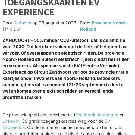
TOEGANGSKAARTEN EV
EXPERIENCE
Door
Redactie
op
28 augustus 2023,
Bron:
Provincie Noord-
11:14 uur
Holland
ZANDVOORT - 55% minder CO2-uitstoot, dat is de ambitie
voor 2030. Dat betekent vaker met de fiets of het openbaar
vervoer. Of overstappen op elektrisch rijden. De provincie
Noord-Holland stimuleert elektrisch rijden omdat het stiller
en schoner is. Als sponsor van de EV (Electric Verhicle)
Experience op Circuit Zandvoort verloot de provincie gratis
kaartjes onder inwoners van Noord-Holland. Bezoekers
kunnen tijdens dit evenement (21-23 september) alles te
weten komen over elektrisch rijden en verschillende
proefritten maken.
De provincie geeft via social media (
Facebook
,
Instagram
en
LinkedIn
) 30 gratis toegangskaartjes weg voor de
EV
Experience
. Op deze manier kunnen inwoners op het circuit
diverse proefritten maken in elektrische auto's en ook e-bikes,