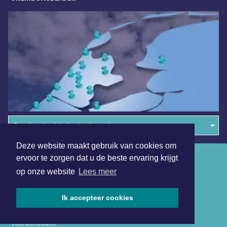
Overige dagbladen in de regio
Deze website maakt gebruik van cookies om
Algemene voorwaarden
ervoor te zorgen dat u de beste ervaring krijgt
op onze website
Lees meer
Disclaimer
Privacy Statement
Ik accepteer cookies
Copyright (c) 2026 | Purmerendsdagblad.nl - Alle rechten
voorbehouden