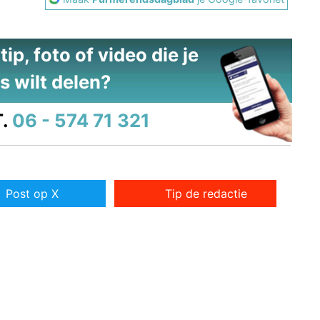
ip, foto of video die je
s wilt delen?
.
06 - 574 71 321
Post op X
Tip de redactie