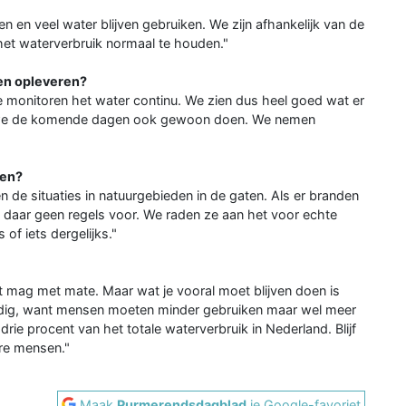
n en veel water blijven gebruiken. We zijn afhankelijk van de
het waterverbruik normaal te houden."
en opleveren?
 monitoren het water continu. We zien dus heel goed wat er
n we de komende dagen ook gewoon doen. We nemen
sen?
 de situaties in natuurgebieden in de gaten. Als er branden
n daar geen regels voor. We raden ze aan het voor echte
 of iets dergelijks."
Het mag met mate. Maar wat je vooral moet blijven doen is
rijdig, want mensen moeten minder gebruiken maar wel meer
rie procent van het totale waterverbruik in Nederland. Blijf
ere mensen."
Maak
Purmerendsdagblad
je Google-favoriet