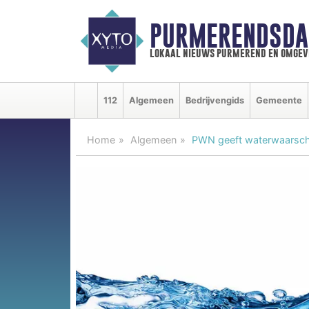
PURMERENDSDA
lokaal nieuws purmerend en omgev
112
Algemeen
Bedrijvengids
Gemeente
Home
Algemeen
PWN geeft waterwaarschuw