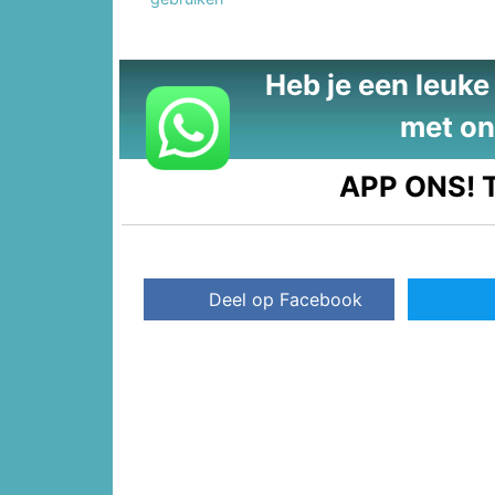
Heb je een leuke t
met on
APP ONS!
T
Deel op Facebook