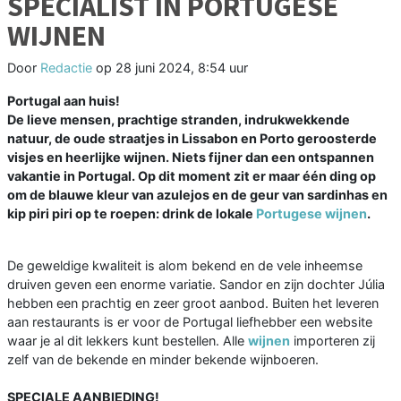
SPECIALIST IN PORTUGESE
WIJNEN
Door
Redactie
op
28 juni 2024, 8:54 uur
Portugal aan huis!
De lieve mensen, prachtige stranden, indrukwekkende
natuur, de oude straatjes in Lissabon en Porto geroosterde
visjes en heerlijke wijnen. Niets fijner dan een ontspannen
vakantie in Portugal. Op dit moment zit er maar één ding op
om de blauwe kleur van azulejos en de geur van sardinhas en
kip piri piri op te roepen: drink de lokale
Portugese wijnen
.
De geweldige kwaliteit is alom bekend en de vele inheemse
druiven geven een enorme variatie. Sandor en zijn dochter Júlia
hebben een prachtig en zeer groot aanbod. Buiten het leveren
aan restaurants is er voor de Portugal liefhebber een website
waar je al dit lekkers kunt bestellen. Alle
wijnen
importeren zij
zelf van de bekende en minder bekende wijnboeren.
SPECIALE AANBIEDING!