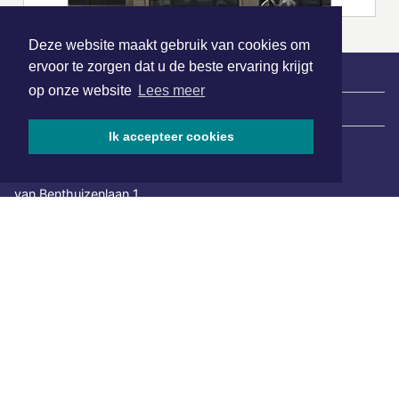
Deze website maakt gebruik van cookies om
ervoor te zorgen dat u de beste ervaring krijgt
op onze website
Lees meer
|
Nieuws | Sport | Evenementen
Ik accepteer cookies
Hoofdvestiging:
van Benthuizenlaan 1
1701 BZ Heerhugowaard
072 8200 600
redactie@xyto.nl
www.xyto.nl
SOCIAL MEDIA
NIEUWSBRIEF AANMELDEN