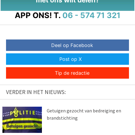
APP ONS!
T.
06 - 574 71 321
Deel op Facebook
Post op X
Tip de redactie
VERDER IN HET NIEUWS:
Getuigen gezocht van bedreiging en
brandstichting