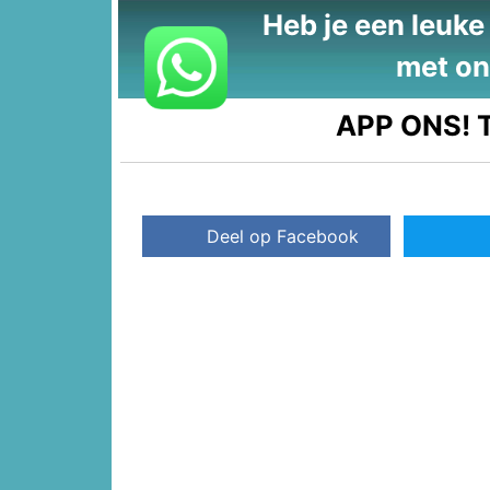
Heb je een leuke t
met on
APP ONS!
T
Deel op Facebook