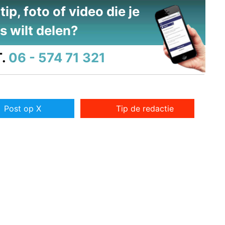
ip, foto of video die je
s wilt delen?
.
06 - 574 71 321
Post op X
Tip de redactie