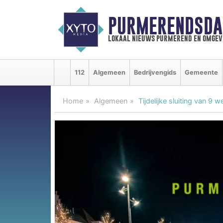
PURMERENDSDA
lokaal nieuws purmerend en omgev
112
Algemeen
Bedrijvengids
Gemeente
Home
Algemeen
Tijdelijke sluiting van 9