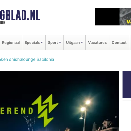
GBLAD.NL
ing
Regionaal
Specials
Sport
Uitgaan
Vacatures
Contact
 weken shishalounge Babilonia