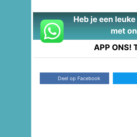
Heb je een leuke t
met on
APP ONS!
T
Deel op Facebook