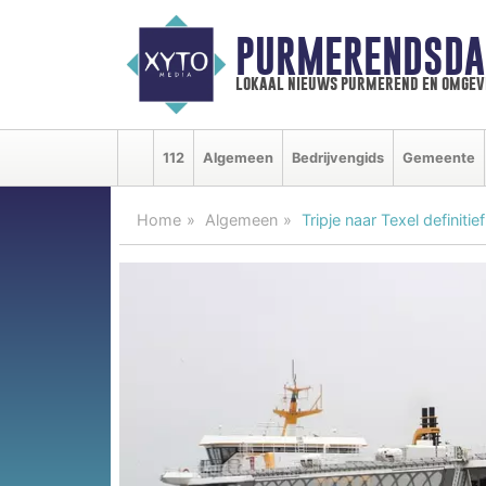
PURMERENDSDA
lokaal nieuws purmerend en omgev
112
Algemeen
Bedrijvengids
Gemeente
Home
Algemeen
Tripje naar Texel definit