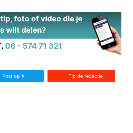
ip, foto of video die je
s wilt delen?
.
06 - 574 71 321
Post op X
Tip de redactie