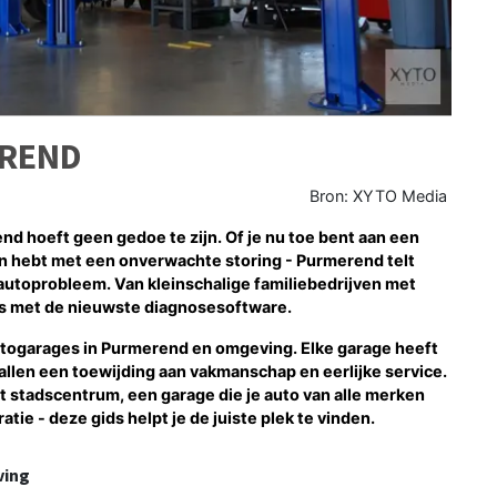
EREND
Bron: XYTO Media
d hoeft geen gedoe te zijn. Of je nu toe bent aan een
en hebt met een onverwachte storing - Purmerend telt
k autoprobleem. Van kleinschalige familiebedrijven met
's met de nieuwste diagnosesoftware.
autogarages in Purmerend en omgeving. Elke garage heeft
 allen een toewijding aan vakmanschap en eerlijke service.
et stadscentrum, een garage die je auto van alle merken
ie - deze gids helpt je de juiste plek te vinden.
ving