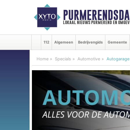
PURMERENDSDA
lokaal nieuws purmerend en omgev
112
Algemeen
Bedrijvengids
Gemeente
Home
Specials
Automotive
Autogarage