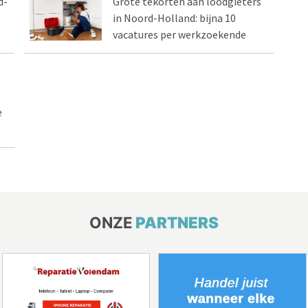
d-
Grote tekorten aan loodgieters
in Noord-Holland: bijna 10
vacatures per werkzoekende
e
ONZE
PARTNERS