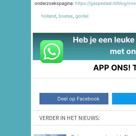
onderzoekspagina:
https://gaspedaal.nl/blog/ov
holland
,
boetes
,
gordel
Heb je een leuke t
met on
APP ONS!
T
Deel op Facebook
VERDER IN HET NIEUWS: