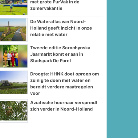
met grote PurVak in de
zomervakantie
De Wateratlas van Noord-
Holland geeft inzicht in onze
relatie met water
Tweede editie Sorochynska
Jaarmarkt komt er aan in
Stadspark De Parel
Droogte: HHNK doet oproep om
zuinig te doen met water en
bereidt verdere maatregelen
voor
Aziatische hoornaar verspreidt
zich verder in Noord-Holland