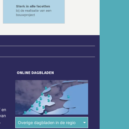
Volgende
ONLINE DAGBLADEN
f en
van
.
Overige dagbladen in de regio