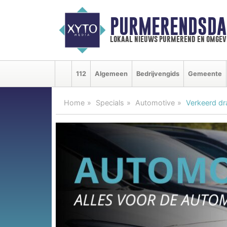
PURMERENDSDA
lokaal nieuws purmerend en omgev
112
Algemeen
Bedrijvengids
Gemeente
Home
Specials
Automotive
Verkeerd dr