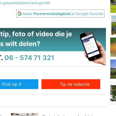
er-gaspedaal/pers/autogordel
Maak
Purmerendsdagblad
je Google-favoriet
ip, foto of video die je
s wilt delen?
.
06 - 574 71 321
Post op X
Tip de redactie