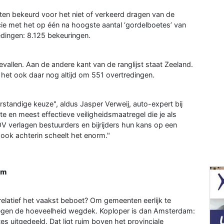
sten bekeurd voor het niet of verkeerd dragen van de
ie met het op één na hoogste aantal ‘gordelboetes’ van
edingen: 8.125 bekeuringen.
llen. Aan de andere kant van de ranglijst staat Zeeland.
 het ook daar nog altijd om 551 overtredingen.
rstandige keuze", aldus Jasper Verweij, auto-expert bij
e en meest effectieve veiligheidsmaatregel die je als
V verlagen bestuurders en bijrijders hun kans op een
 ook achterin scheelt het enorm."
am
latief het vaakst beboet? Om gemeenten eerlijk te
f tegen de hoeveelheid wegdek. Koploper is dan Amsterdam:
 uitgedeeld. Dat ligt ruim boven het provinciale