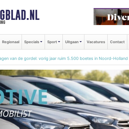
GBLAD.NL
ing
Regionaal
Specials
Sport
Uitgaan
Vacatures
Contact
agen van de gordel: vorig jaar ruim 5.500 boetes in Noord-Holland