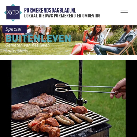
PURMERENDSDAGBLAD.NL
lokaal nieuws purmerend en omgeving