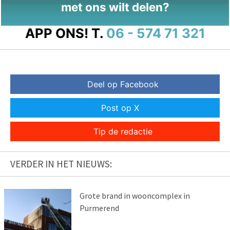
met ons wilt delen?
APP ONS!
T.
06 - 574 71 321
Deel op Facebook
Post op X
Tip de redactie
VERDER IN HET NIEUWS:
Grote brand in wooncomplex in
Purmerend